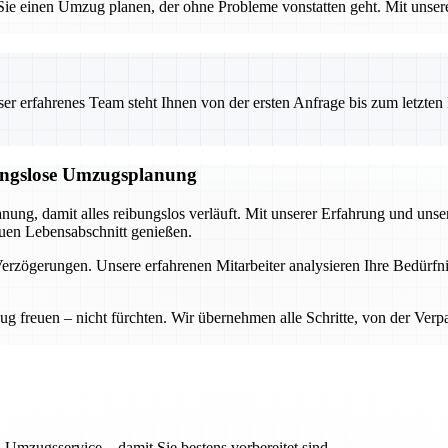
e einen Umzug planen, der ohne Probleme vonstatten geht. Mit unsere
 erfahrenes Team steht Ihnen von der ersten Anfrage bis zum letzten Ka
bungslose Umzugsplanung
anung, damit alles reibungslos verläuft. Mit unserer Erfahrung und u
uen Lebensabschnitt genießen.
rzögerungen. Unsere erfahrenen Mitarbeiter analysieren Ihre Bedürfnis
ug freuen – nicht fürchten. Wir übernehmen alle Schritte, von der Ve
 Umzugsservice – damit Sie bestens vorbereitet sind.