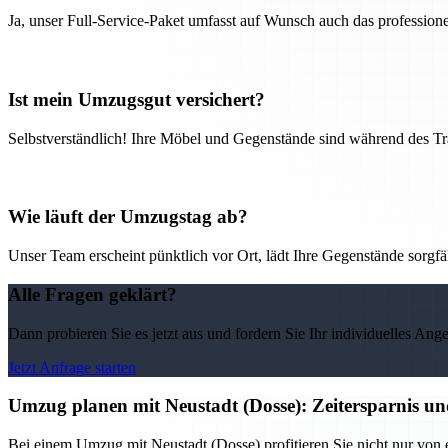
Ja, unser Full-Service-Paket umfasst auf Wunsch auch das professio
Ist mein Umzugsgut versichert?
Selbstverständlich! Ihre Möbel und Gegenstände sind während des Tra
Wie läuft der Umzugstag ab?
Unser Team erscheint pünktlich vor Ort, lädt Ihre Gegenstände sorgfälti
Alle Fragen geklärt?
Dann probieren Sie es jetzt aus und fordern Sie Ihr individuelles Ang
Jetzt Anfrage starten
Umzug planen mit Neustadt (Dosse): Zeitersparnis und
Bei einem Umzug mit Neustadt (Dosse) profitieren Sie nicht nur von 