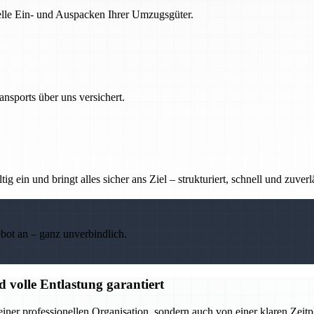
nelle Ein- und Auspacken Ihrer Umzugsgüter.
nsports über uns versichert.
g ein und bringt alles sicher ans Ziel – strukturiert, schnell und zuverl
ebot an – ganz unverbindlich.
 volle Entlastung garantiert
einer professionellen Organisation, sondern auch von einer klaren Zeit